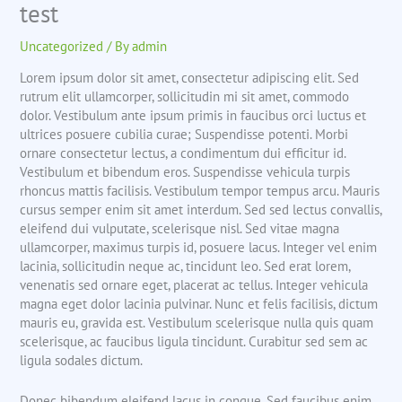
test
Uncategorized
/ By
admin
Lorem ipsum dolor sit amet, consectetur adipiscing elit. Sed
rutrum elit ullamcorper, sollicitudin mi sit amet, commodo
dolor. Vestibulum ante ipsum primis in faucibus orci luctus et
ultrices posuere cubilia curae; Suspendisse potenti. Morbi
ornare consectetur lectus, a condimentum dui efficitur id.
Vestibulum et bibendum eros. Suspendisse vehicula turpis
rhoncus mattis facilisis. Vestibulum tempor tempus arcu. Mauris
cursus semper enim sit amet interdum. Sed sed lectus convallis,
eleifend dui vulputate, scelerisque nisl. Sed vitae magna
ullamcorper, maximus turpis id, posuere lacus. Integer vel enim
lacinia, sollicitudin neque ac, tincidunt leo. Sed erat lorem,
venenatis sed ornare eget, placerat ac tellus. Integer vehicula
magna eget dolor lacinia pulvinar. Nunc et felis facilisis, dictum
mauris eu, gravida est. Vestibulum scelerisque nulla quis quam
scelerisque, ac faucibus ligula tincidunt. Curabitur sed sem ac
ligula sodales dictum.
Donec bibendum eleifend lacus in congue. Sed faucibus enim