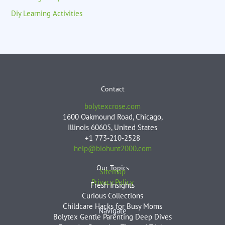
Diy Learning Activities
Contact
bolytexcrose.com
1600 Oakmound Road, Chicago,
Illinois 60605, United States
+1 773-210-2528
help@biohunt2000.com
Our Topics
Sitemap
Privacy Policy
Fresh Insights
Curious Collections
Childcare Hacks for Busy Moms
Navigate
Bolytex Gentle Parenting Deep Dives