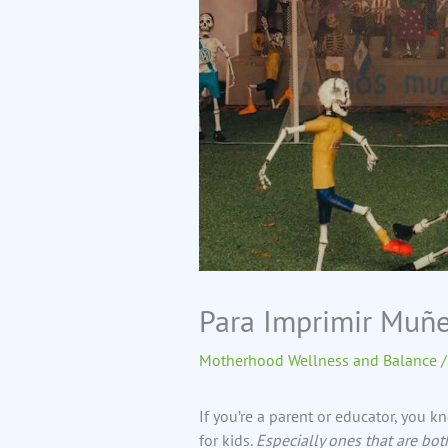
Para Imprimir Muñe
Motherhood Wellness and Balance
/
If you’re a parent or educator, you 
for kids.
Especially ones that are bot