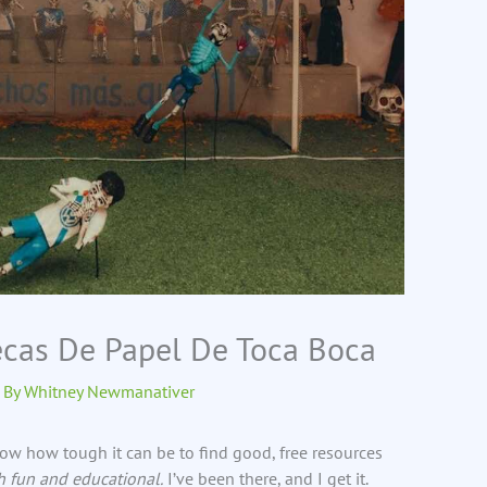
cas De Papel De Toca Boca
 By
Whitney Newmanativer
know how tough it can be to find good, free resources
h fun and educational.
I’ve been there, and I get it.